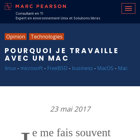
Consultant en TI
Expert en environnement Unix et Solutions libres
Opinion
Technologies
POURQUOI JE TRAVAILLE
AVEC UN MAC
linux
-
microsoft
-
FreeBSD
-
business
-
MacOS
-
Mac
23 mai 2017
e me fais souvent