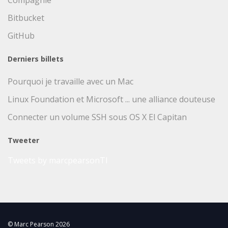
Compagnie
Bitbucket
GitHub
Derniers billets
Pourquoi je travaille avec un Mac
Linux Foundation et Microsoft ... une alliance douteuse
Connecter un volume SSH sous OS X El Capitan
Tweeter
Tweets by marcpearsonTI
© Marc Pearson 2026