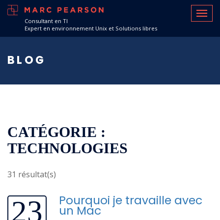
Consultant en TI
Expert en environnement Unix et Solutions libres
BLOG
CATÉGORIE :
TECHNOLOGIES
31 résultat(s)
Pourquoi je travaille avec
23
un Mac