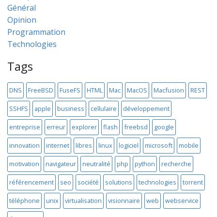
Général
Opinion
Programmation
Technologies
Tags
DNS
FreeBSD
FuseFS
HTML
Mac
MacOS
Macfusion
REST
SSHFS
apple
business
cellulaire
développement
entreprise
erreur
explorer
flash
freebsd
google
innovation
internet
libres
linux
logiciel
microsoft
mobile
motivation
navigateur
neutralité
php
python
recherche
référencement
seo
société
solutions
technologies
torrent
téléphone
unix
virtualisation
visionnaire
web
webservice