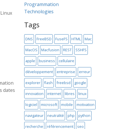
Programmation
Technologies
 Linux
Tags
DNS
FreeBSD
FuseFS
HTML
Mac
MacOS
Macfusion
REST
SSHFS
apple
business
cellulaire
développement
entreprise
erreur
rmation
explorer
flash
freebsd
google
s dates
innovation
internet
libres
linux
logiciel
microsoft
mobile
motivation
navigateur
neutralité
php
python
recherche
référencement
seo