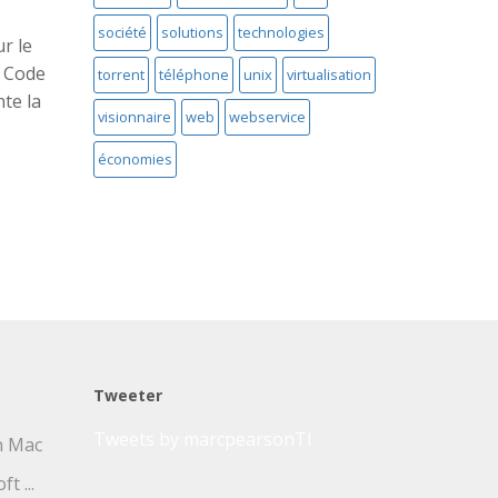
société
solutions
technologies
r le
s Code
torrent
téléphone
unix
virtualisation
nte la
visionnaire
web
webservice
économies
Tweeter
Tweets by marcpearsonTI
un Mac
t ...