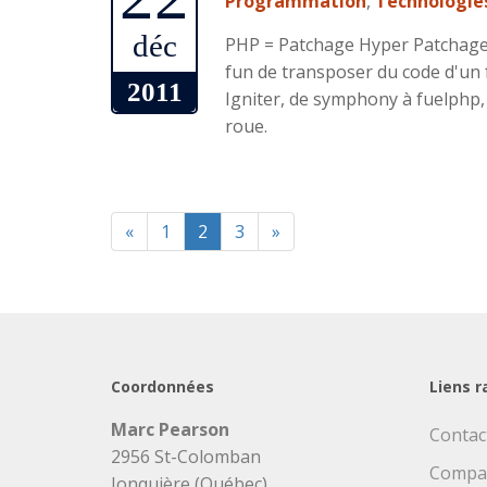
Programmation
,
Technologie
déc
PHP = Patchage Hyper Patchage. 
fun de transposer du code d'un
2011
Igniter, de symphony à fuelphp, e
roue.
«
1
2
3
»
Coordonnées
Liens r
Marc Pearson
Contac
2956 St-Colomban
Compa
Jonquière (Québec)