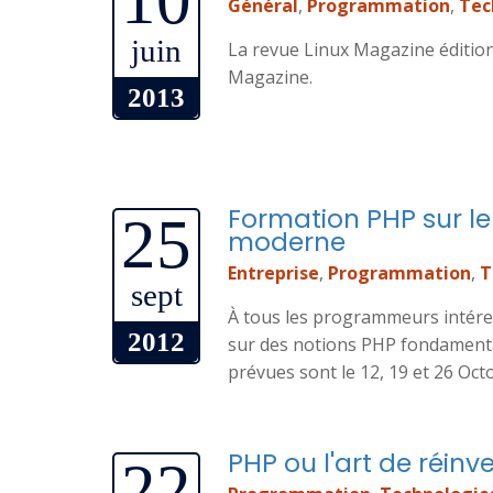
10
Général
,
Programmation
,
Tec
juin
La revue Linux Magazine éditio
Magazine.
2013
Formation PHP sur l
25
moderne
Entreprise
,
Programmation
,
T
sept
À tous les programmeurs intéres
2012
sur des notions PHP fondamenta
prévues sont le 12, 19 et 26 Oct
PHP ou l'art de réinv
22