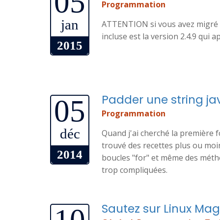
05
Programmation
jan
ATTENTION si vous avez migré 
incluse est la version 2.4.9 qui
2015
Padder une string j
05
Programmation
déc
Quand j'ai cherché la première f
trouvé des recettes plus ou moin
2014
boucles "for" et même des métho
trop compliquées.
Sautez sur Linux Mag