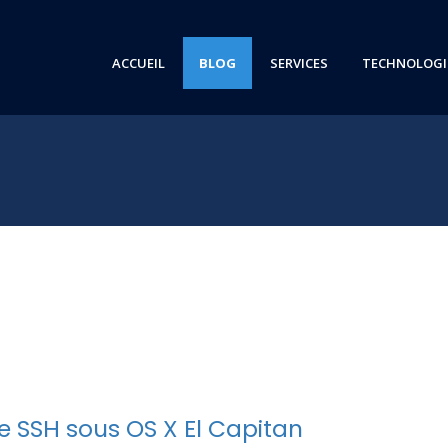
ACCUEIL
BLOG
SERVICES
TECHNOLOGI
s
 SSH sous OS X El Capitan