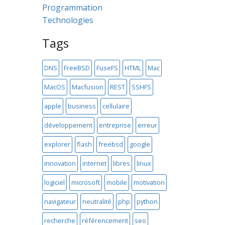
Programmation
Technologies
Tags
DNS
FreeBSD
FuseFS
HTML
Mac
MacOS
Macfusion
REST
SSHFS
apple
business
cellulaire
développement
entreprise
erreur
explorer
flash
freebsd
google
innovation
internet
libres
linux
logiciel
microsoft
mobile
motivation
navigateur
neutralité
php
python
recherche
référencement
seo