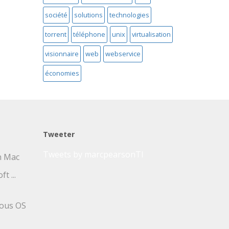
société
solutions
technologies
torrent
téléphone
unix
virtualisation
visionnaire
web
webservice
économies
Tweeter
Tweets by marcpearsonTI
un Mac
t ...
sous OS