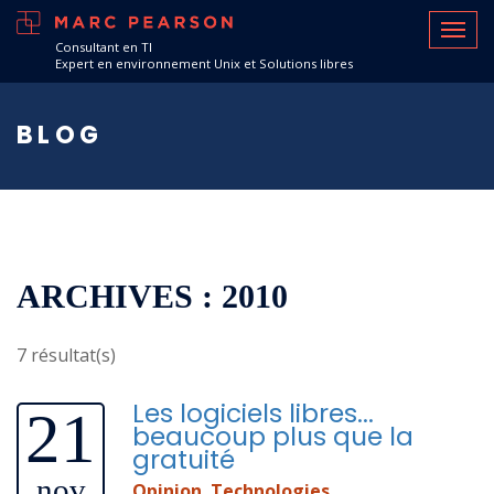
Consultant en TI
Expert en environnement Unix et Solutions libres
BLOG
ARCHIVES : 2010
7 résultat(s)
Les logiciels libres...
21
beaucoup plus que la
gratuité
nov
Opinion
,
Technologies