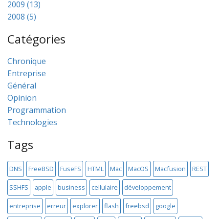
2009 (13)
2008 (5)
Catégories
Chronique
Entreprise
Général
Opinion
Programmation
Technologies
Tags
DNS
FreeBSD
FuseFS
HTML
Mac
MacOS
Macfusion
REST
SSHFS
apple
business
cellulaire
développement
entreprise
erreur
explorer
flash
freebsd
google