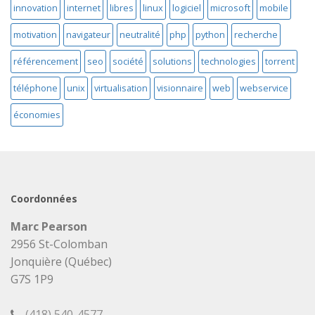
innovation
internet
libres
linux
logiciel
microsoft
mobile
motivation
navigateur
neutralité
php
python
recherche
référencement
seo
société
solutions
technologies
torrent
téléphone
unix
virtualisation
visionnaire
web
webservice
économies
Coordonnées
Marc Pearson
2956 St-Colomban
Jonquière (Québec)
G7S 1P9
(418) 540-4577