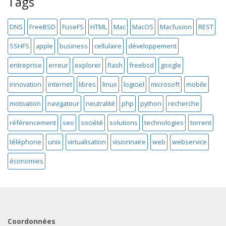
Tags
DNS
FreeBSD
FuseFS
HTML
Mac
MacOS
Macfusion
REST
SSHFS
apple
business
cellulaire
développement
entreprise
erreur
explorer
flash
freebsd
google
innovation
internet
libres
linux
logiciel
microsoft
mobile
motivation
navigateur
neutralité
php
python
recherche
référencement
seo
société
solutions
technologies
torrent
téléphone
unix
virtualisation
visionnaire
web
webservice
économies
Coordonnées