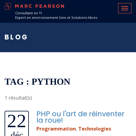
Consultant en TI
Expert en environnement Unix et Solutions libres
BLOG
TAG : PYTHON
1 résultat(s)
PHP ou l'art de réinventer
22
la roue!
Programmation
,
Technologies
déc