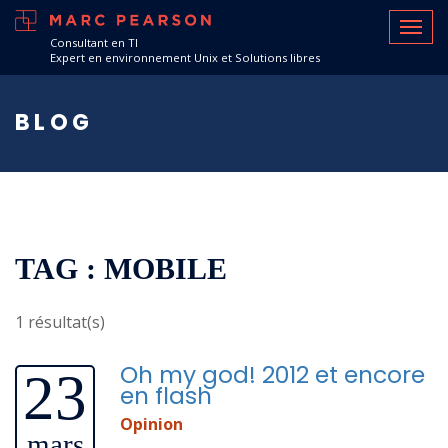
Consultant en TI
Expert en environnement Unix et Solutions libres
BLOG
TAG : MOBILE
1 résultat(s)
Oh my god! 2012 et encore
23
en flash
Opinion
mars