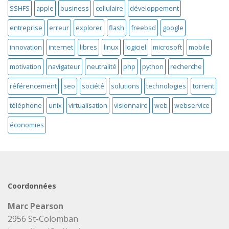
SSHFS
apple
business
cellulaire
développement
entreprise
erreur
explorer
flash
freebsd
google
innovation
internet
libres
linux
logiciel
microsoft
mobile
motivation
navigateur
neutralité
php
python
recherche
référencement
seo
société
solutions
technologies
torrent
téléphone
unix
virtualisation
visionnaire
web
webservice
économies
Coordonnées
Marc Pearson
2956 St-Colomban