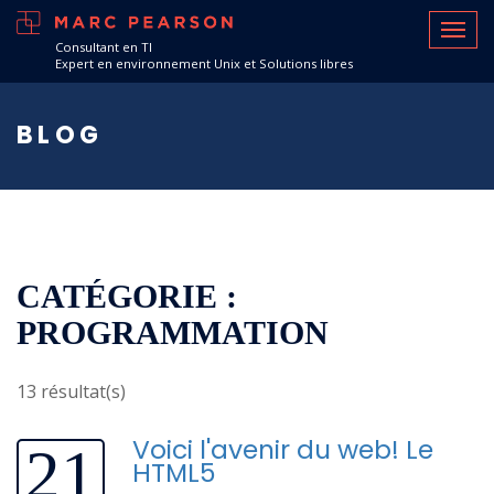
Consultant en TI
Expert en environnement Unix et Solutions libres
BLOG
CATÉGORIE :
PROGRAMMATION
13 résultat(s)
Voici l'avenir du web! Le
21
HTML5