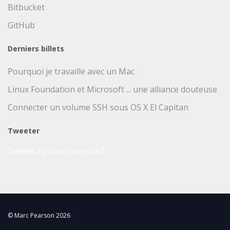
Bitbucket
GitHub
Derniers billets
Pourquoi je travaille avec un Mac
Linux Foundation et Microsoft ... une alliance douteuse
Connecter un volume SSH sous OS X El Capitan
Tweeter
Tweets by marcpearsonTI
© Marc Pearson 2026