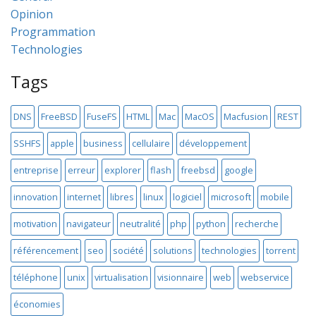
Opinion
Programmation
Technologies
Tags
DNS
FreeBSD
FuseFS
HTML
Mac
MacOS
Macfusion
REST
SSHFS
apple
business
cellulaire
développement
entreprise
erreur
explorer
flash
freebsd
google
innovation
internet
libres
linux
logiciel
microsoft
mobile
motivation
navigateur
neutralité
php
python
recherche
référencement
seo
société
solutions
technologies
torrent
téléphone
unix
virtualisation
visionnaire
web
webservice
économies