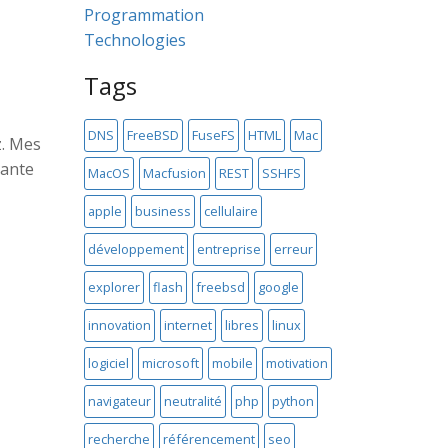
Programmation
Technologies
Tags
DNS
FreeBSD
FuseFS
HTML
Mac
z. Mes
tante
MacOS
Macfusion
REST
SSHFS
apple
business
cellulaire
développement
entreprise
erreur
explorer
flash
freebsd
google
innovation
internet
libres
linux
logiciel
microsoft
mobile
motivation
navigateur
neutralité
php
python
recherche
référencement
seo