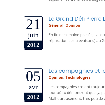
Le Grand Défi Pierre 
21
Général
,
Opinion
juin
En fin de semaine passée, j'ai eu
réparation des crevaisons) au Gr
2012
Les compagnies et l
05
Opinion
,
Technologies
avr
Les compagnies croient toujours
jour où tu démontrent que ça p
2012
Malheureusement, très peu de 