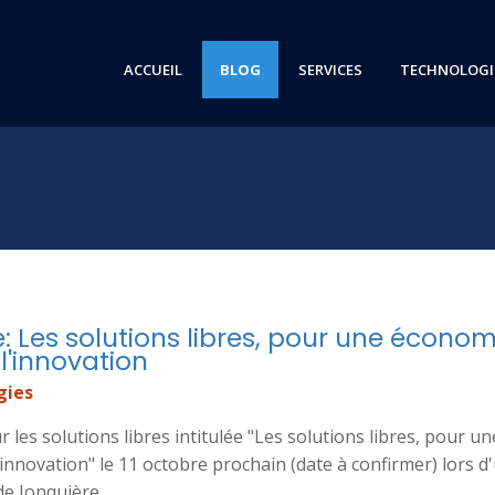
ACCUEIL
BLOG
SERVICES
TECHNOLOGI
s
: Les solutions libres, pour une économ
 l'innovation
gies
 les solutions libres intitulée "Les solutions libres, pour un
'innovation" le 11 octobre prochain (date à confirmer) lors d
e Jonquière.