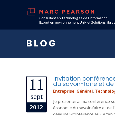
Consultant en Technologies de l'Information
Expert en environnement Unix et Solutions libre
BLOG
Invitation conférence
11
du savoir-faire et de
Entreprise
,
Général
,
Technolo
sept
Je présenterai ma conférence sur
2012
économie du savoir-faire et de l
déjeûner-conférence au Cégep d