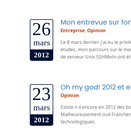
Mon entrevue sur fon
26
Entreprise
,
Opinion
mars
Le 8 mars dernier j'ai eu le pri
études, mon parcours sur le mar
2012
de serveur Unix SSHMeIn ont ét
Oh my god! 2012 et e
23
Opinion
mars
Existe-t-il encore en 2012 des bo
Malheureusement oui! Franchem
2012
technologiques.