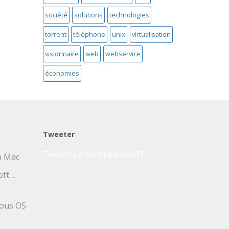
société
solutions
technologies
torrent
téléphone
unix
virtualisation
visionnaire
web
webservice
économies
Tweeter
Tweets by marcpearsonTI
un Mac
t ...
sous OS