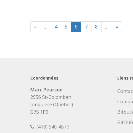
«
…
4
5
6
7
8
…
»
Coordonnées
Liens r
Marc Pearson
Contac
2956 St-Colomban
Compa
Jonquière (Québec)
G7S 1P9
Bitbuc
GitHub
(418) 540-4577